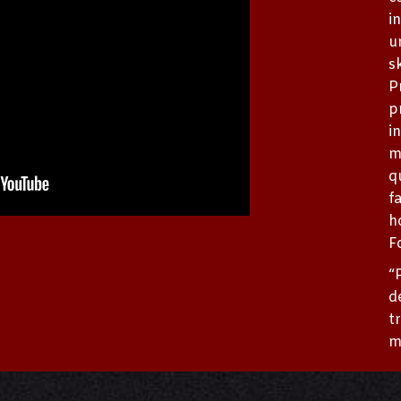
i
u
s
P
p
i
m
q
f
h
F
“
d
t
m