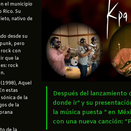
n el municipio
o Rico. Su
ieto, nativo de
ado desde su
/punk, pero
 rock con
r que la
 es: rock
n.
 (1998), Aquel
En estas
Después del lanzamiento d
sónica de la
donde ir” y su presentación
gos de la
la música puesta ” en Méx
mprana
con una nueva canción: “Pá
to de la