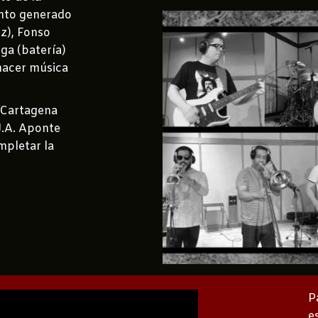
ento generado
z), Fonso
ega (batería)
hacer música
r Cartagena
J.A. Aponte
mpletar la
P
e