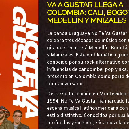
VA A GUSTAR LLEGA A
COLOMBIA: CALI, BOGO
MEDELLÍN Y MNIZALES
La banda uruguaya No Te Va Gustar
celebra tres décadas de música con
gira que recorrerá Medellín, Bogotá,
y Manizales. Este emblemático grup
conocido por su rock alternativo co
influencias de candombe, pop y ska,
presenta en Colombia como parte d
tour aniversario.
Desde su formación en Montevideo 
1994, No Te Va Gustar ha marcado l
escena musical latinoamericana con
estilo distintivo. Conocidos por sus l
profundas y su energética mezcla d