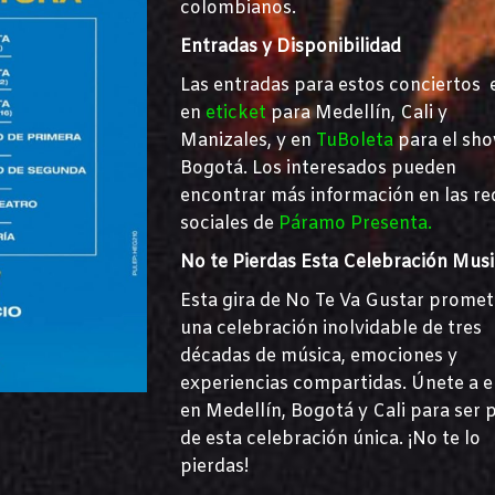
colombianos.
Entradas y Disponibilidad
Las entradas para estos conciertos 
en
eticket
para Medellín, Cali y
Manizales, y en
TuBoleta
para el sh
Bogotá. Los interesados pueden
encontrar más información en las re
sociales de
Páramo Presenta.
No te Pierdas Esta Celebración Musi
Esta gira de No Te Va Gustar promet
una celebración inolvidable de tres
décadas de música, emociones y
experiencias compartidas. Únete a e
en Medellín, Bogotá y Cali para ser 
de esta celebración única. ¡No te lo
pierdas!