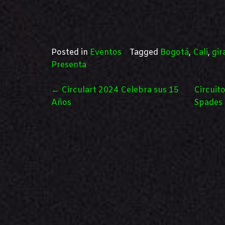
Posted in
Eventos
Tagged
Bogotá
,
Cali
,
gir
Presenta
POST
←
Circulart 2024 Celebra sus 15
Circuit
NAVIGATION
Años
Spades