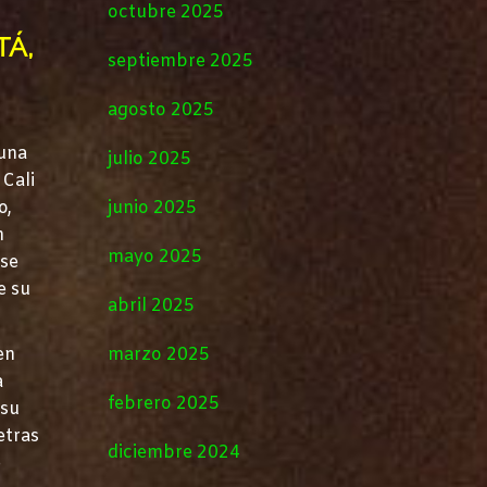
octubre 2025
TÁ,
septiembre 2025
agosto 2025
 una
julio 2025
 Cali
o,
junio 2025
n
mayo 2025
 se
e su
abril 2025
en
marzo 2025
a
febrero 2025
 su
etras
diciembre 2024
e