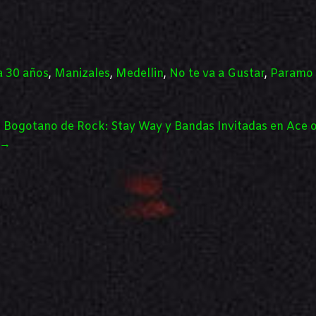
a 30 años
,
Manizales
,
Medellin
,
No te va a Gustar
,
Paramo
o Bogotano de Rock: Stay Way y Bandas Invitadas en Ace o
→