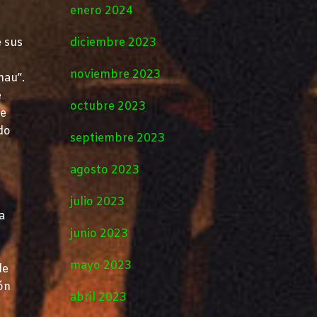
enero 2024
e sus
diciembre 2023
noviembre 2023
hau”.
e
octubre 2023
de
do
septiembre 2023
agosto 2023
julio 2023
a
junio 2023
mayo 2023
de
ón
abril 2023