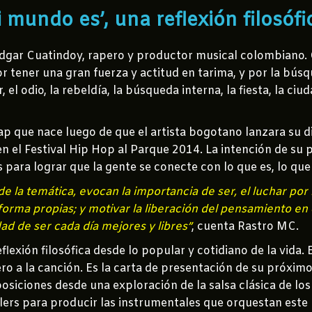
mundo es’, una reflexión filosófic
Edgar Cuatindoy, rapero y productor musical colombiano. C
or tener una gran fuerza y actitud en tarima, y por la bú
el odio, la rebeldía, la búsqueda interna, la fiesta, la ciu
p que nace luego de que el artista bogotano lanzara su di
en el Festival Hip Hop al Parque 2014. La intención de su 
as para lograr que la gente se conecte con lo que es, lo que
la temática, evocan la importancia de ser, el luchar por 
forma propias; y motivar la liberación del pensamiento e
dad de ser cada día mejores y libres”
, cuenta Rastro MC.
eflexión filosófica desde lo popular y cotidiano de la vi
ro a la canción. Es la carta de presentación de su próximo
siciones desde una exploración de la salsa clásica de los 
lers para producir las instrumentales que orquestan este 