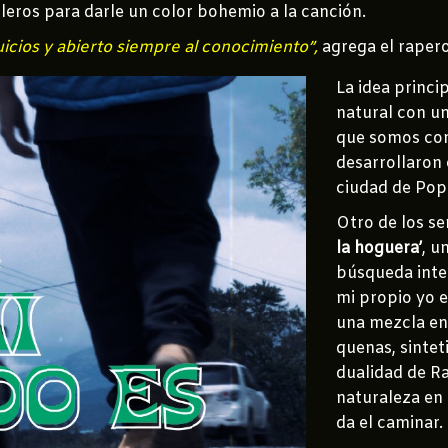
oleros para darle un color bohemio a la canción.
icios y abierto siempre al conocimiento”,
agrega el raper
La idea princi
natural con un
que somos com
desarrollaron
ciudad de Popa
Otro de los se
la hoguera’
, u
búsqueda inte
mi propio yo e
una mezcla ent
quenas, sintet
dualidad de Ra
naturaleza en 
da el caminar.