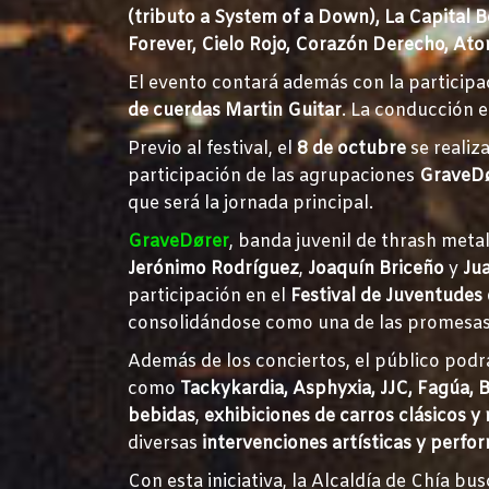
(tributo a System of a Down), La Capital B
Forever, Cielo Rojo, Corazón Derecho, Ato
El evento contará además con la participa
de cuerdas Martin Guitar
. La conducción 
Previo al festival, el
8 de octubre
se realiz
participación de las agrupaciones
GraveD
que será la jornada principal.
GraveDører
, banda juvenil de thrash meta
Jerónimo Rodríguez
,
Joaquín Briceño
y
Ju
participación en el
Festival de Juventudes
consolidándose como una de las promesas
Además de los conciertos, el público podr
como
Tackykardia, Asphyxia, JJC, Fagúa, B
bebidas
,
exhibiciones de carros clásicos 
diversas
intervenciones artísticas y perfo
Con esta iniciativa, la Alcaldía de Chía bu