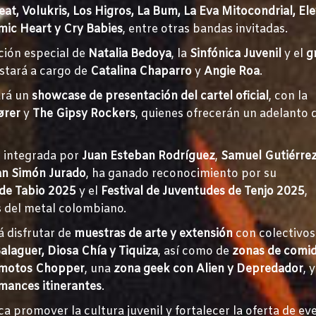
eat, Volukris, Los Higros, La Bum, La Eva Mitocondrial, El
mic Heart y Cry Babies
, entre otras bandas invitadas.
ción especial de
Natalia Bedoya
, la
Sinfónica Juvenil
y el
g
estará a cargo de
Catalina Chaparro
y
Angie Roa
.
ará un
showcase de presentación del cartel oficial
, con la
ører
y
The Gipsy Rockers
, quienes ofrecerán un adelanto d
l integrada por
Juan Esteban Rodríguez
,
Samuel Gutiérre
an Simón Jurado
, ha ganado reconocimiento por su
 de Tabio 2025
y el
Festival de Juventudes de Tenjo 2025
,
 del metal colombiano.
á disfrutar de
muestras de arte y extensión
con colectivos
alaguer, Diosa Chía y Tiquiza
, así como de
zonas de comid
y motos Chopper
, una
zona geek con Alien y Depredador
, y
rmances itinerantes
.
sca promover la cultura juvenil y fortalecer la oferta de ev