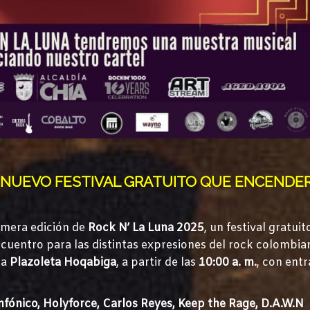
EL NUEVO FESTIVAL GRATUITO QUE ENCENDE
rimera edición de
Rock N’ La Luna 2025
, un festival gratui
uentro para las distintas expresiones del rock colombian
la
Plazoleta Hoqabiga
, a partir de las
10:00 a. m.
, con ent
Sinfónico, Holyforce, Carlos Reyes, Keep the Rage, D.A.W.N