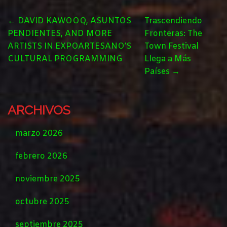
POST
←
DAVID KAWOOQ, ASUNTOS
Trascendiendo
NAVIGATION
PENDIENTES, AND MORE
Fronteras: The
ARTISTS IN EXPOARTESANO’S
Town Festival
CULTURAL PROGRAMMING
Llega a Más
Países
→
ARCHIVOS
marzo 2026
febrero 2026
noviembre 2025
octubre 2025
septiembre 2025