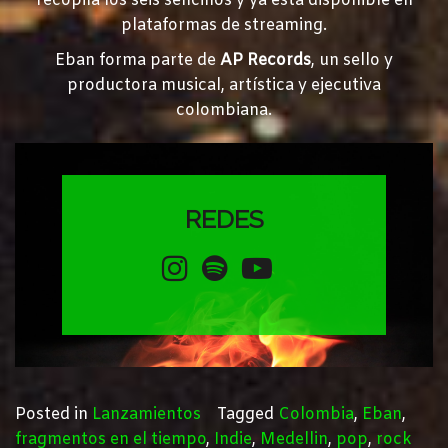
recopila los seis sencillos y ya está disponible en
plataformas de streaming.
Eban forma parte de
AP Records
, un sello y
productora musical, artística y ejecutiva
colombiana.
REDES
Posted in
Lanzamientos
Tagged
Colombia
,
Eban
,
fragmentos en el tiempo
,
Indie
,
Medellin
,
pop
,
rock