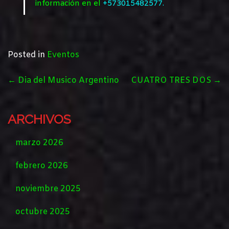
información en el
+573015482577.
Posted in
Eventos
POST
←
Dia del Musico Argentino
CUATRO TRES DOS
→
NAVIGATION
ARCHIVOS
marzo 2026
febrero 2026
noviembre 2025
octubre 2025