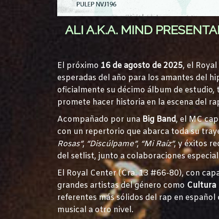
ALI A.K.A. MIND PRESENT
El próximo
16 de agosto de 2025
, el Roya
esperadas del año para los amantes del hi
oficialmente su décimo álbum de estudio, 
promete hacer historia en la escena del r
Acompañado por una
Big Band
, el MC cap
con un repertorio que abarca toda su tray
Rosas”
,
“Discúlpame”
,
“Mi Raíz”
, y éxitos 
del setlist, junto a colaboraciones especia
El Royal Center (Cra. 13 #66-80), con ca
grandes artistas del género como
Cultura 
referentes más sólidos del rap en español
musical a otro nivel.