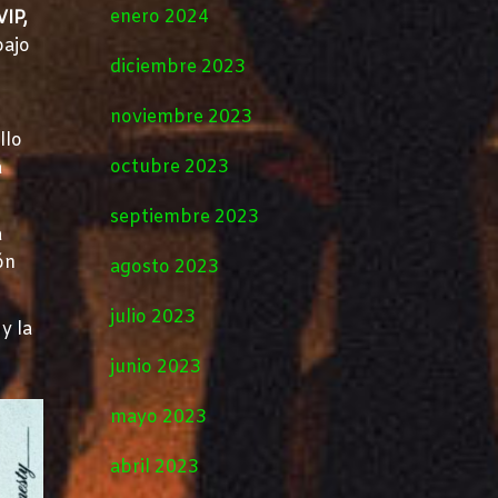
enero 2024
VIP,
bajo
diciembre 2023
l
noviembre 2023
llo
octubre 2023
a
septiembre 2023
a
ón
agosto 2023
julio 2023
y la
junio 2023
mayo 2023
abril 2023