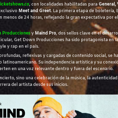
icketshows.co
, con localidades habilitadas para
General, 
exclusivo
Meet and Greet
. La primera etapa de boletería, 
en menos de 24 horas, reflejando la gran expectativa por e
 Producciones
y
Maind Pro
, dos sellos clave en el desarro
ticular, Get Down Producciones ha sido protagonista en l
le y rap en el país.
profundas, reflexivas y cargadas de contenido social, se h
 latinoamericano. Su independencia artística y su conexi
erten en una voz relevante dentro y fuera del escenario.
ncierto, sino una celebración de la música, la autenticidad 
era del artista desde sus inicios.