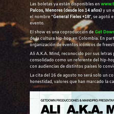
Las boletas ya están disponibles en
www.t
Palcos, Menores (desde los 14 años)
y un 
el nombre “
General Fieles +18
”, se agotó 
evento.
El show es una coproducción de
Get Down
de la cultura hip-hop en Colombia. En par
organización de eventos icónicos de freesty
Ali A.K.A. Mind, reconocido por sus letras 
consolidado como un referente del hip-hop
con audiencias de distintos países lo convi
La cita del 16 de agosto no será solo un co
honestidad, valores que han marcado la carr