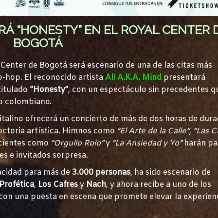
ARÁ “HONESTY” EN EL ROYAL CENTER 
BOGOTÁ
l Center de Bogotá será escenario de una de las citas más
p-hop. El reconocido artista
Ali A.K.A. Mind
presentará
titulado
“Honesty”
, con un espectáculo sin precedentes q
ap colombiano.
italino ofrecerá un concierto de más de dos horas de dura
ectoria artística. Himnos como
“El Arte de la Calle”
,
“Las C
recientes como
“Orgullo Rolo”
y
“La Ansiedad y Yo”
harán pa
les e invitados sorpresa.
pacidad para más de
3.000 personas
, ha sido escenario de
Profética
,
Los Cafres
y
Nach
, y ahora recibe a uno de los
 con una puesta en escena que promete elevar la experien