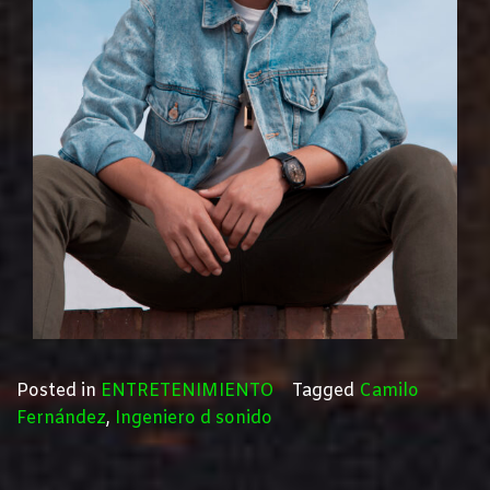
Posted in
ENTRETENIMIENTO
Tagged
Camilo
Fernández
,
Ingeniero d sonido