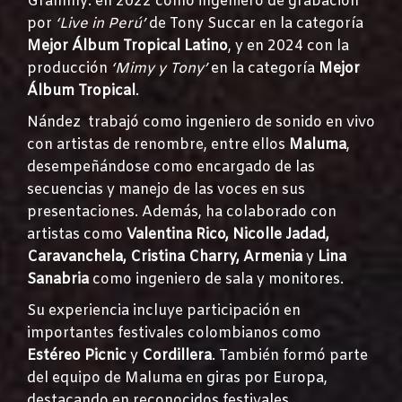
Grammy: en 2022 como ingeniero de grabación
por
‘Live in Perú’
de Tony Succar en la categoría
Mejor Álbum Tropical Latino
, y en 2024 con la
producción
‘Mimy y Tony’
en la categoría
Mejor
Álbum Tropical
.
Nández trabajó como ingeniero de sonido en vivo
con artistas de renombre, entre ellos
Maluma
,
desempeñándose como encargado de las
secuencias y manejo de las voces en sus
presentaciones. Además, ha colaborado con
artistas como
Valentina Rico, Nicolle Jadad,
Caravanchela, Cristina Charry, Armenia
y
Lina
Sanabria
como ingeniero de sala y monitores.
Su experiencia incluye participación en
importantes festivales colombianos como
Estéreo Picnic
y
Cordillera
. También formó parte
del equipo de Maluma en giras por Europa,
destacando en reconocidos festivales