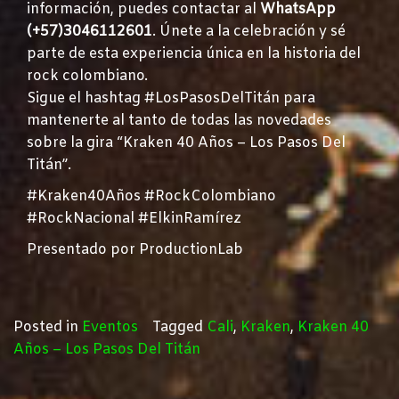
información, puedes contactar al
WhatsApp
(+57)3046112601
. Únete a la celebración y sé
parte de esta experiencia única en la historia del
rock colombiano.
Sigue el hashtag #LosPasosDelTitán para
mantenerte al tanto de todas las novedades
sobre la gira “Kraken 40 Años – Los Pasos Del
Titán”.
#Kraken40Años #RockColombiano
#RockNacional #ElkinRamírez
Presentado por ProductionLab
Posted in
Eventos
Tagged
Cali
,
Kraken
,
Kraken 40
Años – Los Pasos Del Titán