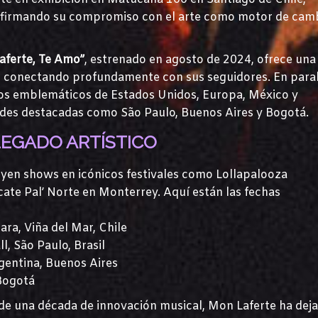
eafirmando su compromiso con el arte como motor de cam
aferte, Te Amo”
, estrenado en agosto de 2024, ofrece una
vo, conectando profundamente con sus seguidores. En paral
arios emblemáticos de Estados Unidos, Europa, México y
des destacadas como São Paulo, Buenos Aires y Bogotá.
LEGADO ARTÍSTICO
yen shows en icónicos festivales como Lollapalooza
cate Pal’ Norte en Monterrey. Aquí están las fechas
ra, Viña del Mar, Chile
, São Paulo, Brasil
gentina, Buenos Aires
Bogotá
de una década de innovación musical, Mon Laferte ha dej