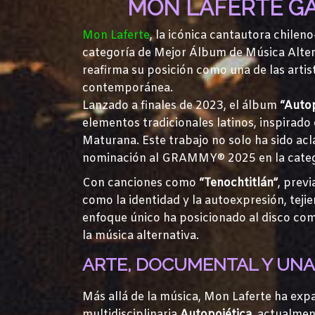
MON LAFERTE GA
Mon Laferte
, la icónica cantautora chile
categoría de Mejor Álbum de Música Alte
reafirma su posición como una de las artis
contemporánea.
Lanzado a finales de 2023, el álbum
“Autop
elementos tradicionales latinos, inspirad
Maturana. Este trabajo no solo ha sido acl
nominación al GRAMMY® 2025 en la catego
Con canciones como
“Tenochtitlán”
, prev
como la identidad y la autoexpresión, teji
enfoque único ha posicionado al disco co
la música alternativa.
ARTE, DOCUMENTAL Y UNA
Más allá de la música, Mon Laferte ha expa
multidisciplinaria
Autopoiética
, actualmen