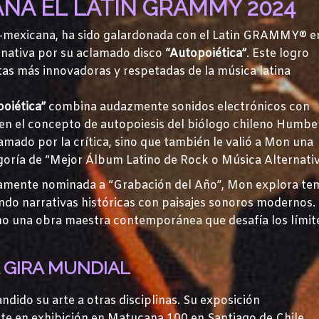
NA EL LATIN GRAMMY 2024
no-mexicana, ha sido galardonada con el Latin GRAMMY® en
rnativa por su aclamado disco
“Autopoiética”
. Este logro
tas más innovadoras y respetadas de la música latina
oiética”
combina audazmente sonidos electrónicos con
o en el concepto de autopoiesis del biólogo chileno Humbe
amado por la crítica, sino que también le valió a Mon una
ría de “Mejor Álbum Latino de Rock o Música Alternativ
iamente nominada a “Grabación del Año”, Mon explora te
endo narrativas históricas con paisajes sonoros modernos.
mo una obra maestra contemporánea que desafía los límit
 GIRA MUNDIAL
ndido su arte a otras disciplinas. Su exposición
te en exhibición en Matucana 100 en Santiago de Chile,