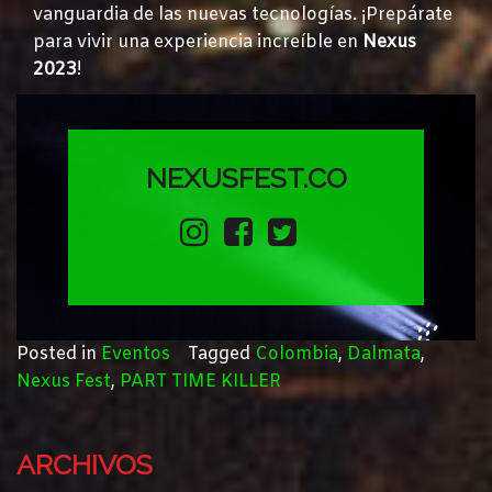
vanguardia de las nuevas tecnologías. ¡Prepárate
para vivir una experiencia increíble en
Nexus
2023
!
NEXUSFEST.CO
Posted in
Eventos
Tagged
Colombia
,
Dalmata
,
Nexus Fest
,
PART TIME KILLER
ARCHIVOS