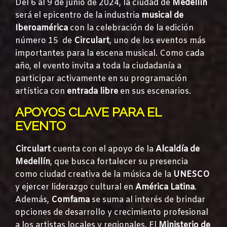
Del 6 al 9 de junio de 2024, la ciudad de
Medellín
será el epicentro de la industria
musical de
Iberoamérica
con la celebración de la edición
número 15 de
Circulart
, uno de los eventos más
importantes para la escena musical. Como cada
año, el evento invita a toda la ciudadanía a
participar activamente en su programación
artística con
entrada libre
en sus escenarios.
APOYOS CLAVE PARA EL
EVENTO
Circulart
cuenta con el apoyo de la
Alcaldía de
Medellín
, que busca fortalecer su presencia
como ciudad creativa de la música de la
UNESCO
y ejercer liderazgo cultural en
América Latina
.
Además,
Comfama
se suma al interés de brindar
opciones de desarrollo y crecimiento profesional
a los artistas locales y regionales. El
Ministerio de