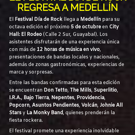
REGRESA A MEDELLÍN
El
Festival Día de Rock
llega a
Medellín
para su
octava edición el próximo
5 de octubre
en
City
Hall: El Rodeo
(Calle 2 Sur, Guayabal). Los
asistentes disfrutarán de una experiencia única
con más de
12 horas de música en vivo
,
presentaciones de bandas locales y nacionales,
además de zonas gastronómicas, experiencias de
marca y sorpresas.
Entre las bandas confirmadas para esta edición
se encuentran
Don Tetto
,
The Mills
,
Superlitio
,
I.R.A.
,
Bajo Tierra
,
Nepentes
,
Providencia
,
Popcorn
,
Asuntos Pendientes
,
Volcán
,
Johnie All
Stars
y
La Monky Band
, quienes prenderán la
fiesta rockera.
El festival promete una experiencia inolvidable