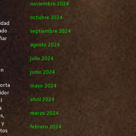
noviembre 2024
octubre 2024
idad
uado
septiembre 2024
ñar
agosto 2024
julio 2024
en
junio 2024
torta
mayo 2024
idor
abril 2024
l
a
marzo 2024
s,
 y
febrero 2024
ctos