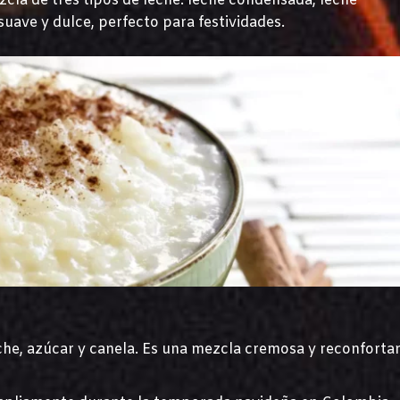
la de tres tipos de leche: leche condensada, leche
uave y dulce, perfecto para festividades.
che, azúcar y canela. Es una mezcla cremosa y reconforta