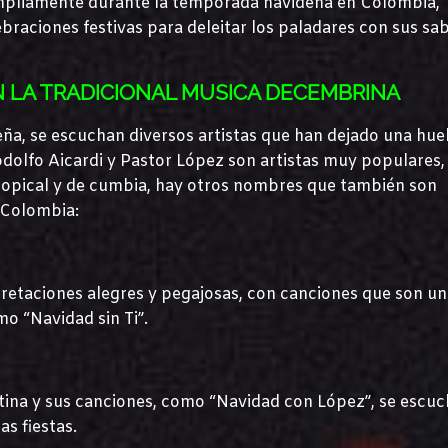
 ampliamente durante la temporada navideña en Colombia,
braciones festivas para deleitar los paladares con sus sa
 LA TRADICIONAL MUSICA DECEMBRINA
a, se escuchan diversos artistas que han dejado una huel
 Rodolfo Aicardi y Pastor López son artistas muy populares,
tropical y de cumbia, hay otros nombres que también son
 Colombia:
pretaciones alegres y pegajosas, con canciones que son un
mo “Navidad sin Ti”.
atina y sus canciones, como “Navidad con López”, se escu
s fiestas.