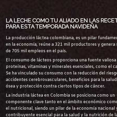
LA LECHE COMO TU ALIADO EN LAS RECE
PARA ESTA TEMPORADA NAVIDEÑA
La producción láctea colombiana, es un pilar fundame
en la economía, reúne a 321 mil productores y genera
de 705 mil empleos en el país.
El consumo de lácteos proporciona una fuente valiosa
proteínas, vitaminas y minerales esenciales, como el ca
Se ha vinculado su consumo con la reducción del riesg
accidentes cerebrovasculares, beneficios para la salud
ósea y protección contra ciertos tipos de cáncer.
La industria láctea en Colombia se posiciona como un
componente clave tanto en el ámbito económico com
el nutricional, siendo un pilar de la economía nacional 
contribuyente esencial para la salud y la nutrición de l