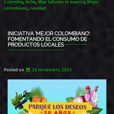
Colombia
,
leche
,
Mas Sabroso lo nuestro
,
Mejor
colombiano.
,
navidad
INICIATIVA ‘MEJOR COLOMBIANO’:
FOMENTANDO EL CONSUMO DE
PRODUCTOS LOCALES
Posted on
16 noviembre, 2023