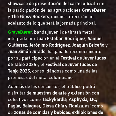
showcase de presentación del cartel oficial
, con
la participación de las agrupaciones
GraveDører
y
The Gipsy Rockers
, quienes ofrecerán un
adelanto de lo que será la jornada principal.
GraveDører
, banda juvenil de thrash metal
integrada por
Juan Esteban Rodríguez
,
Samuel
Gutiérrez
,
Jerónimo Rodríguez
,
Joaquín Briceño
y
Juan Simón Jurado
, ha ganado reconocimiento
por su participación en el
Festival de Juventudes
de Tabio 2025
y el
Festival de Juventudes de
Tenjo 2025
, consolidándose como una de las
promesas del metal colombiano.
Además de los conciertos, el público podrá
disfrutar de
muestras de arte y extensión
con
colectivos como
Tackykardia, Asphyxia, JJC,
Fagúa, Balaguer, Diosa Chía y Tiquiza
, así como
de
zonas de comidas y bebidas
,
exhibiciones de