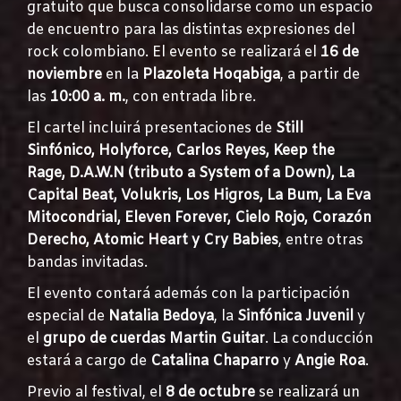
gratuito que busca consolidarse como un espacio
de encuentro para las distintas expresiones del
rock colombiano. El evento se realizará el
16 de
noviembre
en la
Plazoleta Hoqabiga
, a partir de
las
10:00 a. m.
, con entrada libre.
El cartel incluirá presentaciones de
Still
Sinfónico, Holyforce, Carlos Reyes, Keep the
Rage, D.A.W.N (tributo a System of a Down), La
Capital Beat, Volukris, Los Higros, La Bum, La Eva
Mitocondrial, Eleven Forever, Cielo Rojo, Corazón
Derecho, Atomic Heart y Cry Babies
, entre otras
bandas invitadas.
El evento contará además con la participación
especial de
Natalia Bedoya
, la
Sinfónica Juvenil
y
el
grupo de cuerdas Martin Guitar
. La conducción
estará a cargo de
Catalina Chaparro
y
Angie Roa
.
Previo al festival, el
8 de octubre
se realizará un