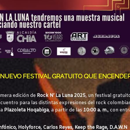
EL NUEVO FESTIVAL GRATUITO QUE ENCENDE
rimera edición de
Rock N’ La Luna 2025
, un festival gratui
uentro para las distintas expresiones del rock colombian
la
Plazoleta Hoqabiga
, a partir de las
10:00 a. m.
, con ent
Sinfónico, Holyforce, Carlos Reyes, Keep the Rage, D.A.W.N