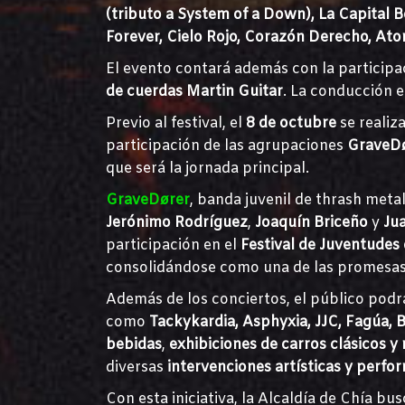
(tributo a System of a Down), La Capital B
Forever, Cielo Rojo, Corazón Derecho, Ato
El evento contará además con la participa
de cuerdas Martin Guitar
. La conducción 
Previo al festival, el
8 de octubre
se realiz
participación de las agrupaciones
GraveD
que será la jornada principal.
GraveDører
, banda juvenil de thrash meta
Jerónimo Rodríguez
,
Joaquín Briceño
y
Ju
participación en el
Festival de Juventudes
consolidándose como una de las promesas
Además de los conciertos, el público podr
como
Tackykardia, Asphyxia, JJC, Fagúa, B
bebidas
,
exhibiciones de carros clásicos 
diversas
intervenciones artísticas y perfo
Con esta iniciativa, la Alcaldía de Chía bu