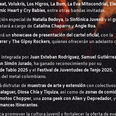
eat, Volukris, Los Higros, La Bum, La Eva Mitocondrial, El
mic Heart y Cry Babies
, entre otras bandas invitadas.
ción especial de
Natalia Bedoya
, la
Sinfónica Juvenil
y el
g
estará a cargo de
Catalina Chaparro
y
Angie Roa
.
ará un
showcase de presentación del cartel oficial
, con la
ører
y
The Gipsy Rockers
, quienes ofrecerán un adelanto d
l integrada por
Juan Esteban Rodríguez
,
Samuel Gutiérre
an Simón Jurado
, ha ganado reconocimiento por su
 de Tabio 2025
y el
Festival de Juventudes de Tenjo 2025
,
 del metal colombiano.
á disfrutar de
muestras de arte y extensión
con colectivos
alaguer, Diosa Chía y Tiquiza
, así como de
zonas de comid
y motos Chopper
, una
zona geek con Alien y Depredador
, y
rmances itinerantes
.
sca promover la cultura juvenil y fortalecer la oferta de ev