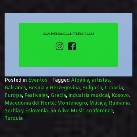
SOALIVEMUSICCONFERENCE
.COM
Posted in
Eventos
Tagged
Albania
,
artistas
,
Balcanes
,
Bosnia y Herzegovina
,
Bulgaria
,
Croacia
,
Europa
,
Festivales
,
Grecia
,
industria musical
,
Kosovo
,
Macedonia del Norte
,
Montenegro
,
Música
,
Rumania
,
Serbia y Eslovenia
,
So Alive Music conference
,
Turquia