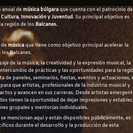
o anual de
música búlgara
que cuenta con el patrocinio de
 Cultura, Innovación y Juventud
. Su principal objetivo es
la región de los
Balcanes.
l de
música
que tiene como objetivo principal acelerar la
e los Balcanes.
je de la música, la creatividad y la expresión musical, la
el intercambio de prácticas y las oportunidades para la regi
 de paneles, seminarios, fiestas, eventos y actuaciones, 
ara que artistas, profesionales de la industria musical y
actos y avancen en sus carreras. Desde artistas emergent
odos tienen la oportunidad de dejar impresiones y establec
nes grupales y mentorías individuales.
e se mencionan aquí y están disponibles públicamente, es
íficos durante el desarrollo y la producción de esta