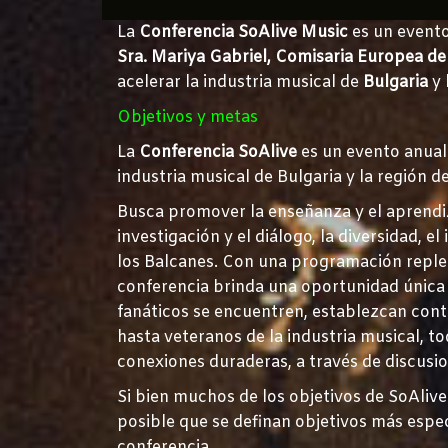
La
Conferencia SoAlive Music
es un event
Sra. Mariya Gabriel, Comisaria Europea de
acelerar la industria musical de
Bulgaria
y 
Objetivos y metas
La
Conferencia SoAlive
es un evento anua
industria musical de Bulgaria y la región d
Busca promover la enseñanza y el aprendiza
investigación y el diálogo, la diversidad, 
los Balcanes. Con una programación repleta
conferencia brinda una oportunidad única p
fanáticos se encuentren, establezcan cont
hasta veteranos de la industria musical, t
conexiones duraderas, a través de discusio
Si bien muchos de los objetivos de SoAliv
posible que se definan objetivos más espec
conferencia.