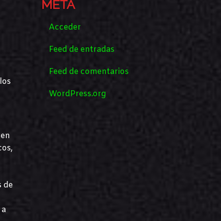
META
Acceder
Feed de entradas
Feed de comentarios
los
WordPress.org
 en
cos,
s de
 a