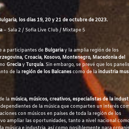
Bulgaria
,
los días 19, 20 y 21 de octubre de 2023.
ra
– Sala 2 / Sofia Live Club / Mixtape 5
e a participantes de
Bulgaria
y la amplia región de los
erzegovina, Croacia, Kosovo, Montenegro, Macedonia del
omo
Grecia
y
Turquía
. Sin embargo, se prevé que los paneli
anto de la
región de los Balcanes
como de la
industria mus
de la
música, músicos, creativos, especialistas de la indust
independientes de la música que comparten un interés co
laciones con músicos en países de toda la región de los
ivo ampliar las oportunidades, tanto a nivel nacional com
e la música e industria, así como posiblemente para organ