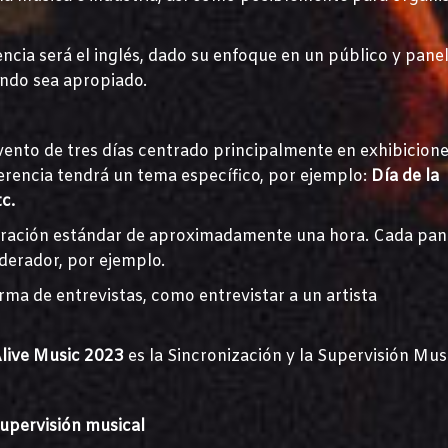
encia será el inglés, dado su enfoque en un público y pane
uando sea apropiado.
vento de tres días centrado principalmente en exhibicione
erencia tendrá un tema específico, por ejemplo:
Día de la
c.
uración estándar de aproximadamente una hora. Cada pan
derador, por ejemplo.
rma de entrevistas, como entrevistar a un artista
live Music 2023
es la Sincronización y la Supervisión Musi
upervisión musical